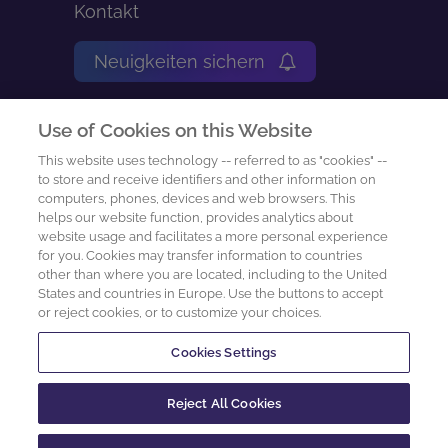
Kontakt
Neuigkeiten sichern
Impressum
Use of Cookies on this Website
Nutzungsbedingungen
This website uses technology -- referred to as "cookies" --
to store and receive identifiers and other information on
computers, phones, devices and web browsers. This
Datenschutz-Center
helps our website function, provides analytics about
website usage and facilitates a more personal experience
Cookie Preferences
for you. Cookies may transfer information to countries
other than where you are located, including to the United
States and countries in Europe. Use the buttons to accept
Datenschutzanfrage
or reject cookies, or to customize your choices.
Cookies Settings
2026 sachcontrol GmbH
Reject All Cookies