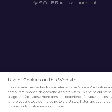
Use of Cookies on this Website
This website uses technology -- referred to as "cookies" -- to store a
computers, phones, devices and web browsers. This helps our websit
usage and facilitates a more personal experience for you. Cookies ma
where you are located, including to the United States and countries i
cookies, or to customize your choices.
2026 sachcontrol GmbH