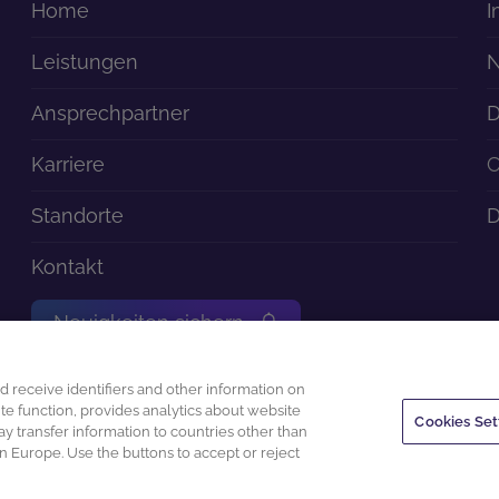
Home
I
Leistungen
N
Ansprechpartner
D
Karriere
C
Standorte
D
Kontakt
Neuigkeiten sichern
nd receive identifiers and other information on
e function, provides analytics about website
Cookies Set
y transfer information to countries other than
n Europe. Use the buttons to accept or reject