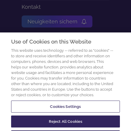
Kontakt
Neuigkeiten sichern
Impressum
Use of Cookies on this Website
Nutzungsbedingungen
This website uses technology -- referred to as "cookies" --
to store and receive identifiers and other information on
computers, phones, devices and web browsers. This
Datenschutz-Center
helps our website function, provides analytics about
website usage and facilitates a more personal experience
Cookie Preferences
for you. Cookies may transfer information to countries
other than where you are located, including to the United
States and countries in Europe. Use the buttons to accept
Datenschutzanfrage
or reject cookies, or to customize your choices.
Cookies Settings
2026 sachcontrol GmbH
Reject All Cookies